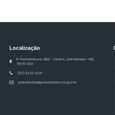
Localização
R. Pernambuco, 860 - Centro, Sidrolândia - MS,
79170-000
(67) 3272-2231
-
previlandia@previlandia.ms.gov.br