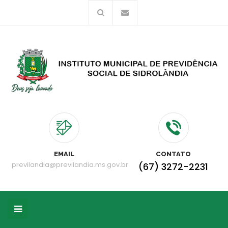
EMAIL
CONTATO
previlandia@previlandia.ms.gov.br
(67) 3272-2231