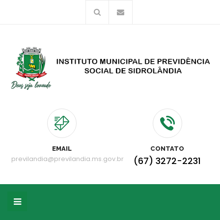
EMAIL
CONTATO
previlandia@previlandia.ms.gov.br
(67) 3272-2231