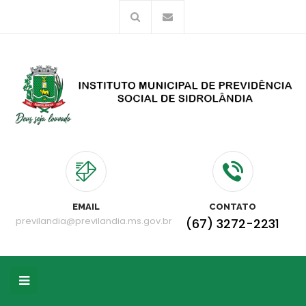
EMAIL
CONTATO
previlandia@previlandia.ms.gov.br
(67) 3272-2231