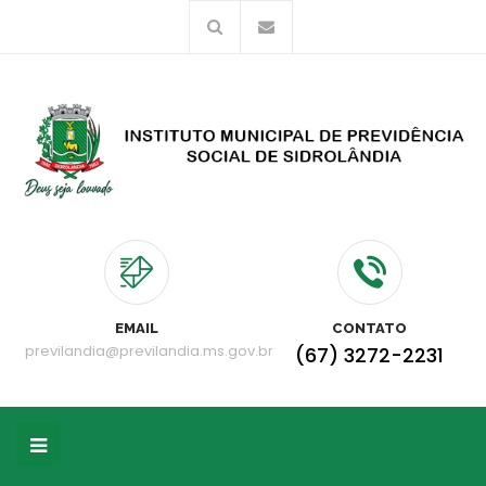
EMAIL
CONTATO
previlandia@previlandia.ms.gov.br
(67) 3272-2231